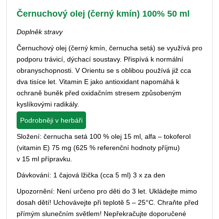
Černuchový olej (černý kmín) 100% 50 ml
Doplněk stravy
Černuchový olej (černý kmín, černucha setá) se využívá pro
podporu trávicí, dýchací soustavy. Přispívá k normální
obranyschopnosti. V Orientu se s oblibou používá již cca
dva tisíce let. Vitamin E jako antioxidant napomáhá k
ochraně buněk před oxidačním stresem způsobeným
kyslíkovými radikály.
Podrobněji v herbáři
Složení: černucha setá 100 % olej 15 ml, alfa – tokoferol
(vitamin E) 75 mg (625 % referenční hodnoty příjmu)
v 15 ml přípravku.
Dávkování: 1 čajová lžička (cca 5 ml) 3 x za den
Upozornění: Není určeno pro děti do 3 let. Ukládejte mimo
dosah dětí! Uchovávejte při teplotě 5 – 25°C. Chraňte před
přímým slunečním světlem! Nepřekračujte doporučené