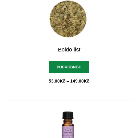
Boldo list
PODROBNĚJI
53.00
Kč
–
149.00
Kč