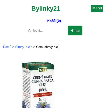
Bylinky21
Menu
Košík
(0)
Hledat
Domů
>
Sirupy, oleje
> Černuchový olej