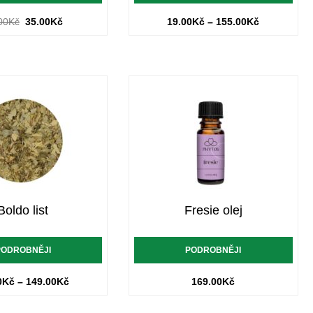
00
Kč
35.00
Kč
19.00
Kč
–
155.00
Kč
Boldo list
Fresie olej
PODROBNĚJI
PODROBNĚJI
0
Kč
–
149.00
Kč
169.00
Kč