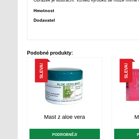
Obrázek je ilustrační. Vzhled výrobku se může mírně li
Hmotnost
Dodavatel
Podobné produkty:
SLEVA!
SLEVA!
Mast z aloe vera
M
PODROBNĚJI