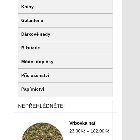
Knihy
Galanterie
Dárkové sady
Bižuterie
Módní doplňky
Příslušenství
Papírnictví
NEPŘEHLÉDNĚTE:
Vrbovka nať
23.00
Kč
–
182.00
Kč