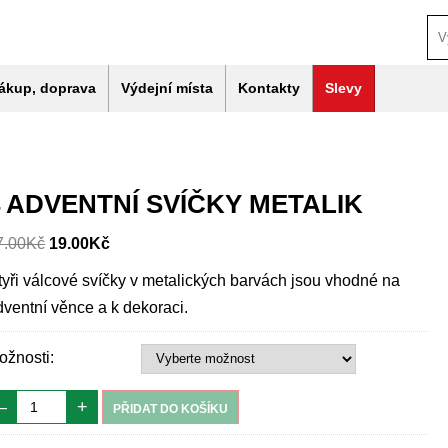
ákup, doprava
Výdejní místa
Kontakty
Slevy
4 ADVENTNÍ SVÍČKY METALIK
7.00
Kč
19.00
Kč
tyři válcové svíčky v metalických barvách jsou vhodné na
dventní věnce a k dekoraci.
ožnosti:
–
+
PŘIDAT DO KOŠÍKU