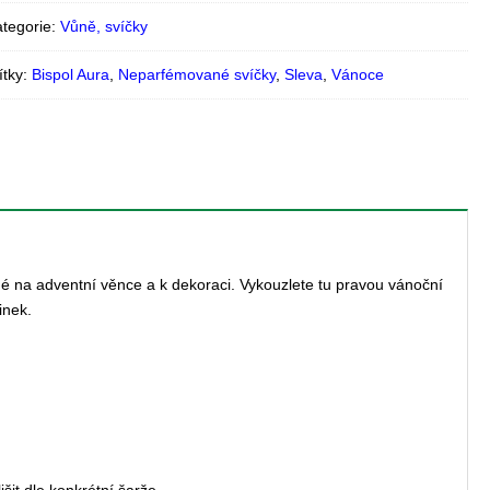
tegorie:
Vůně, svíčky
ítky:
Bispol Aura
,
Neparfémované svíčky
,
Sleva
,
Vánoce
né na adventní věnce a k dekoraci. Vykouzlete tu pravou vánoční
inek.