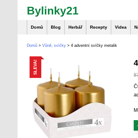
Bylinky21
Domů
Blog
Herbář
Recepty
Videa
N
Domů
>
Vůně, svíčky
> 4 adventní svíčky metalik
SLEVA!
8
Č
a
M