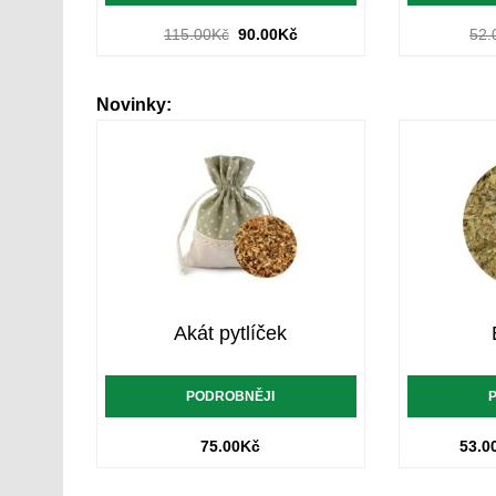
115.00
Kč
90.00
Kč
52.
Novinky:
Akát pytlíček
PODROBNĚJI
75.00
Kč
53.0