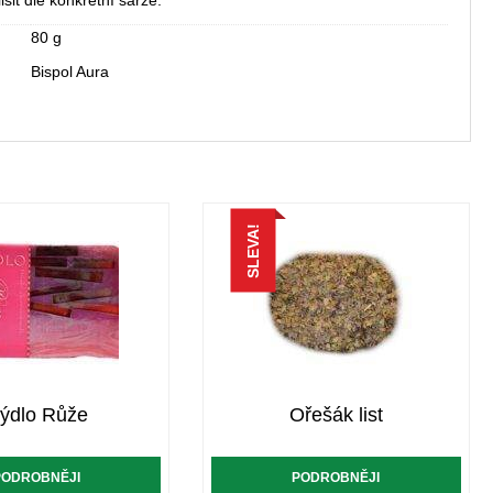
šit dle konkrétní šarže.
80 g
Bispol Aura
SLEVA!
ýdlo Růže
Ořešák list
PODROBNĚJI
PODROBNĚJI