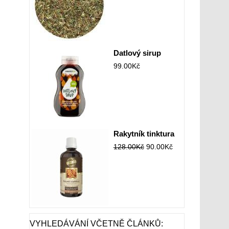
Datlový sirup
99.00
Kč
Rakytník tinktura
128.00
Kč
90.00
Kč
VYHLEDÁVÁNÍ VČETNĚ ČLÁNKŮ: