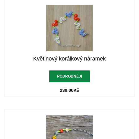
Květinový korálkový náramek
PODROBNĚJI
230.00
Kč