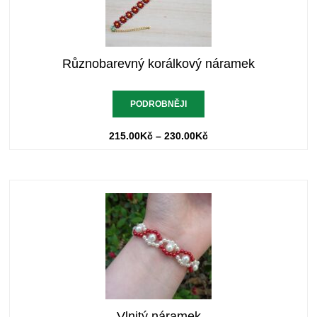
Různobarevný korálkový náramek
PODROBNĚJI
215.00
Kč
–
230.00
Kč
Vlnitý náramek