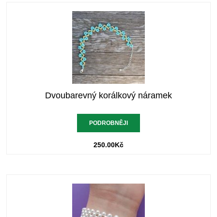
Dvoubarevný korálkový náramek
PODROBNĚJI
250.00
Kč