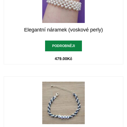
Elegantní náramek (voskové perly)
PODROBNĚJI
479.00
Kč