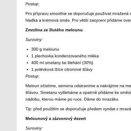
Postup:
Pro přípravu smoothie se doporučuje používat mražené 
hladká a krémová směs. Pro větší zasycení přidáme oves
Zmrzlina ze žlutého melounu
Suroviny:
300 g melounu
1 plechovka kondenzovaného mléka
400 ml smetany ke šlehání (30%)
1 polévková lžíce citronové šťávy
Postup:
Meloun očistíme, semena odstraníme a nakrájíme na m
šťávou. Smetanu vyšleháme a opatrně přidáme ke směsi.
nádobu, kterou máme po ruce. Dáme do mrazáku.
Tip: před použitím se doporučuje předem vyndat z mrazák
Melounový a zázvorový dezert
Suroviny: