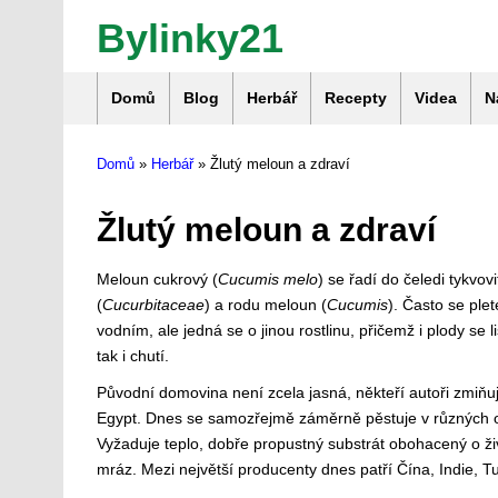
Bylinky21
Domů
Blog
Herbář
Recepty
Videa
N
Domů
»
Herbář
» Žlutý meloun a zdraví
Žlutý meloun a zdraví
Meloun cukrový (
Cucumis melo
) se řadí do čeledi tykvovi
(
Cucurbitaceae
) a rodu meloun (
Cucumis
). Často se pl
vodním, ale jedná se o jinou rostlinu, přičemž i plody se l
tak i chutí.
Původní domovina není zcela jasná, někteří autoři zmiňují 
Egypt. Dnes se samozřejmě záměrně pěstuje v různých o
Vyžaduje teplo, dobře propustný substrát obohacený o ži
mráz. Mezi největší producenty dnes patří Čína, Indie, T