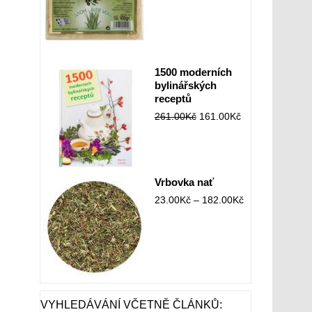
1500 moderních
bylinářských
receptů
261.00
Kč
161.00
Kč
Vrbovka nať
23.00
Kč
–
182.00
Kč
VYHLEDÁVÁNÍ VČETNĚ ČLÁNKŮ: