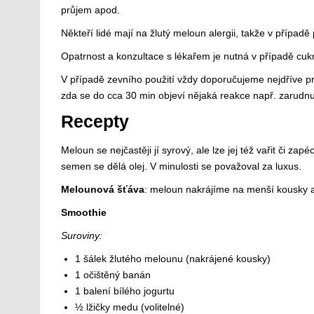
průjem apod.
Někteří lidé mají na žlutý meloun alergii, takže v příp
Opatrnost a konzultace s lékařem je nutná v případě cuk
V případě zevního použití vždy doporučujeme nejdříve p
zda se do cca 30 min objeví nějaká reakce např. zarudn
Recepty
Meloun se nejčastěji jí syrový, ale lze jej též vařit či za
semen se dělá olej. V minulosti se považoval za luxus.
Melounová šťáva
: meloun nakrájíme na menší kousky 
Smoothie
Suroviny:
1 šálek žlutého melounu (nakrájené kousky)
1 očištěný banán
1 balení bílého jogurtu
½ lžičky medu (volitelné)