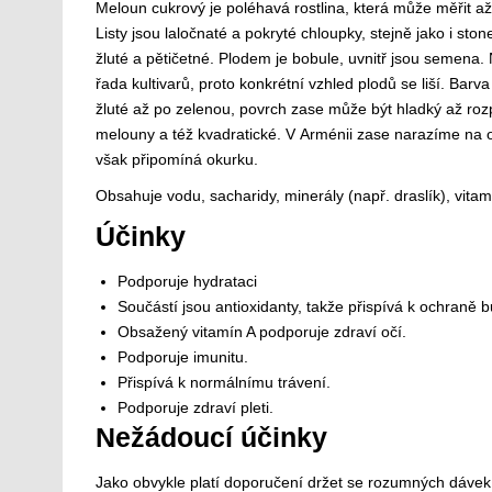
Meloun cukrový je poléhavá rostlina, která může měřit a
Listy jsou laločnaté a pokryté chloupky, stejně jako i ston
žluté a pětičetné. Plodem je bobule, uvnitř jsou semena. 
řada kultivarů, proto konkrétní vzhled plodů se liší. Barv
žluté až po zelenou, povrch zase může být hladký až rozp
melouny a též kvadratické. V Arménii zase narazíme na 
však připomíná okurku.
Obsahuje vodu, sacharidy, minerály (např. draslík), vitam
Účinky
Podporuje hydrataci
Součástí jsou antioxidanty, takže přispívá k ochraně 
Obsažený vitamín A podporuje zdraví očí.
Podporuje imunitu.
Přispívá k normálnímu trávení.
Podporuje zdraví pleti.
Nežádoucí účinky
Jako obvykle platí doporučení držet se rozumných dáve