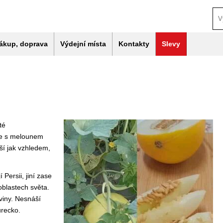
ákup, doprava
Výdejní místa
Kontakty
Slevy
té
ete s melounem
iší jak vzhledem,
Persii, jiní zase
blastech světa.
viny. Nesnáší
urecko.