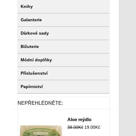
Knihy
Galanterie
Dárkové sady
Bižuterie
Módní doplňky
Příslušenství
Papírnictví
NEPŘEHLÉDNĚTE:
Aloe mýdlo
38.00
Kč
19.00
Kč