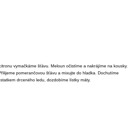
itronu vymačkáme šťávu. Meloun očistíme a nakrájíme na kousky.
 Přilijeme pomerančovou šťávu a mixujte do hladka. Dochutíme
ostatkem drceného ledu, dozdobíme lístky máty.