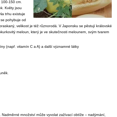
ž 100-150 cm.
ek. Květy jsou
Na trhu existuje
a se pohybuje od
raskaný, velikost je též různorodá. V Japonsku se pěstují královské
okurkovitý meloun, který je ve skutečnosti melounem, svým tvarem
íny (např. vitamín C a A) a další významné látky
buněk.
k. Nadměrné množství může vyvolat zažívací obtíže – nadýmání,