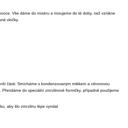
ovoce. Vše dáme do mixéru a mixujeme do té doby, než vznikne
né vločky.
enší části. Smícháme s kondenzovaným mlékem a citronovou
 Přendáme do speciální zmrzlinové formičky, případně použijeme
u, aby šlo zmrzlinu lépe vyndat