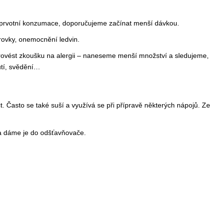
adě prvotní konzumace, doporučujeme začínat menší dávkou.
rovky, onemocnění ledvin.
rovést zkoušku na alergii – naneseme menší množství a sledujeme,
utí, svědění…
péct. Často se také suší a využívá se při přípravě některých nápojů. Ze
a dáme je do odšťavňovače.