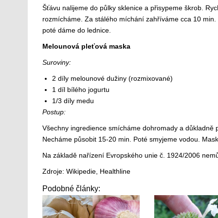
Šťávu nalijeme do půlky sklenice a přisypeme škrob. Ry
rozmícháme. Za stálého míchání zahříváme cca 10 min.
poté dáme do lednice.
Melounová pleťová maska
Suroviny:
2 díly melounové dužiny (rozmixované)
1 díl bílého jogurtu
1/3 díly medu
Postup:
Všechny ingredience smícháme dohromady a důkladně pr
Necháme působit 15-20 min. Poté smyjeme vodou. Maska 
Na základě nařízení Evropského unie č. 1924/2006 nem
Zdroje: Wikipedie, Healthline
Podobné články: