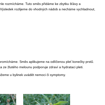
chle rozmícháme. Tuto směs přidáme ke zbytku šťávy a
 Výsledek rozlijeme do vhodných nádob a necháme vychladnout,
omícháme. Směs aplikujeme na odlíčenou pleť konečky prstů.
ze žlutého melounu podporuje zdraví a hydrataci pleti.
ůžeme u bylinek uvádět nemoci či symptomy.