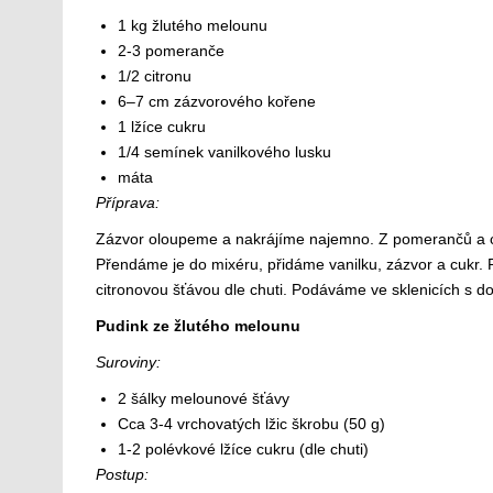
1 kg žlutého melounu
2-3 pomeranče
1/2 citronu
6–7 cm zázvorového kořene
1 lžíce cukru
1/4 semínek vanilkového lusku
máta
Příprava:
Zázvor oloupeme a nakrájíme najemno. Z pomerančů a c
Přendáme je do mixéru, přidáme vanilku, zázvor a cukr.
citronovou šťávou dle chuti. Podáváme ve sklenicích s d
Pudink ze žlutého melounu
Suroviny:
2 šálky melounové šťávy
Cca 3-4 vrchovatých lžic škrobu (50 g)
1-2 polévkové lžíce cukru (dle chuti)
Postup: