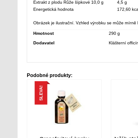
Extrakt z plodu Růže šípkové 10,0 g
4,5 g
Energetická hodnota
172,60 kca
Obrázek je ilustrační. Vzhled výrobku se může mírně li
Hmotnost
290 g
Dodavatel
Klášterní officí
Podobné produkty:
SLEVA!