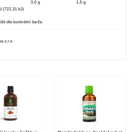
3,0 g
1,5 g
l (722,31 kJ)
šit dle konkrétní šarže.
na s.r.o.