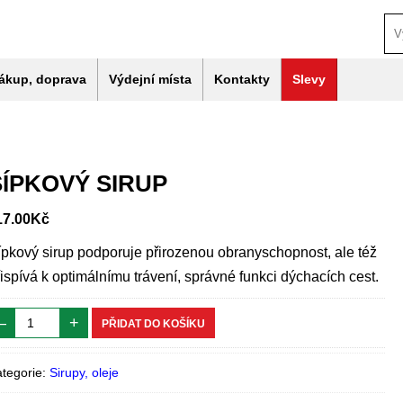
ákup, doprava
Výdejní místa
Kontakty
Slevy
ŠÍPKOVÝ SIRUP
17.00
Kč
ípkový sirup podporuje přirozenou obranyschopnost, ale též
řispívá k optimálnímu trávení, správné funkci dýchacích cest.
–
+
PŘIDAT DO KOŠÍKU
tegorie:
Sirupy, oleje