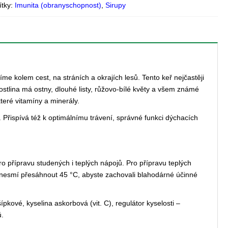
ítky:
Imunita (obranyschopnost)
,
Sirupy
me kolem cest, na stráních a okrajích lesů. Tento keř nejčastěji
ostlina má ostny, dlouhé listy, růžovo-bílé květy a všem známé
které vitamíny a minerály.
Přispívá též k optimálnímu trávení, správné funkci dýchacích
o přípravu studených i teplých nápojů. Pro přípravu teplých
á nesmí přesáhnout 45 °C, abyste zachovali blahodárné účinné
ípkové, kyselina askorbová (vit. C), regulátor kyselosti –
ů.