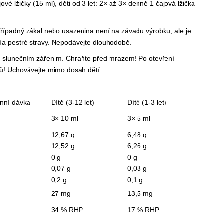
é lžičky (15 ml), děti od 3 let: 2× až 3× denně 1 čajová lžička
Případný zákal nebo usazenina není na závadu výrobku, ale je
a pestré stravy. Nepodávejte dlouhodobě.
ým slunečním zářením. Chraňte před mrazem! Po otevření
nů! Uchovávejte mimo dosah dětí.
enní dávka
Dítě (3-12 let)
Dítě (1-3 let)
3× 10 ml
3× 5 ml
12,67 g
6,48 g
12,52 g
6,26 g
0 g
0 g
0,07 g
0,03 g
0,2 g
0,1 g
27 mg
13,5 mg
34 % RHP
17 % RHP