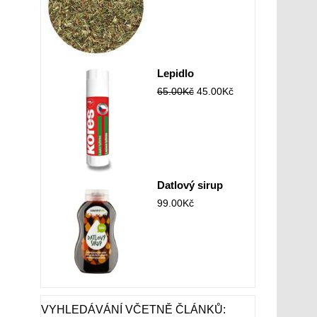
Lepidlo
65.00
Kč
45.00
Kč
Datlový sirup
99.00
Kč
VYHLEDÁVÁNÍ VČETNĚ ČLÁNKŮ: