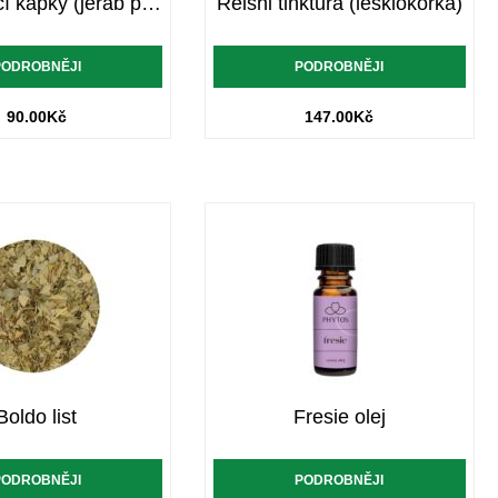
Jeřáb ptačí kapky (jeřáb ptačí tinktura)
Reishi tinktura (lesklokorka)
PODROBNĚJI
PODROBNĚJI
90.00
Kč
147.00
Kč
Boldo list
Fresie olej
PODROBNĚJI
PODROBNĚJI