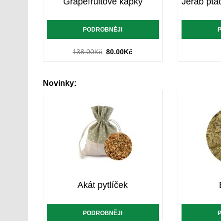
Grapefruitové kapky
PODROBNĚJI
138.00
Kč
80.00
Kč
Novinky:
Akát pytlíček
PODROBNĚJI