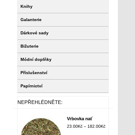
Knihy
Galanterie
Dárkové sady
Bižuterie
Módní doplňky
Příslušenství
Papírnictví
NEPŘEHLÉDNĚTE:
Vrbovka nať
23.00
Kč
–
182.00
Kč