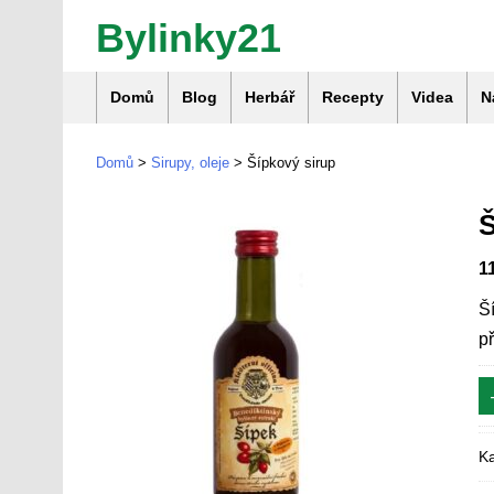
Bylinky21
Domů
Blog
Herbář
Recepty
Videa
N
Domů
>
Sirupy, oleje
> Šípkový sirup
1
Š
p
Ka