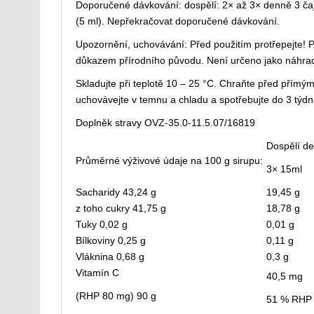
Doporučené dávkování: dospělí: 2× až 3× denně 3 čajov
(5 ml). Nepřekračovat doporučené dávkování.
Upozornění, uchovávání: Před použitím protřepejte! 
důkazem přírodního původu. Není určeno jako náhrad
Skladujte při teplotě 10 – 25 °C. Chraňte před přím
uchovávejte v temnu a chladu a spotřebujte do 3 týd
Doplněk stravy OVZ-35.0-11.5.07/16819
Dospělí d
Průměrné výživové údaje na 100 g sirupu:
3× 15ml
Sacharidy 43,24 g
19,45 g
z toho cukry 41,75 g
18,78 g
Tuky 0,02 g
0,01 g
Bílkoviny 0,25 g
0,11 g
Vláknina 0,68 g
0,3 g
Vitamín C
40,5 mg
(RHP 80 mg) 90 g
51 % RHP