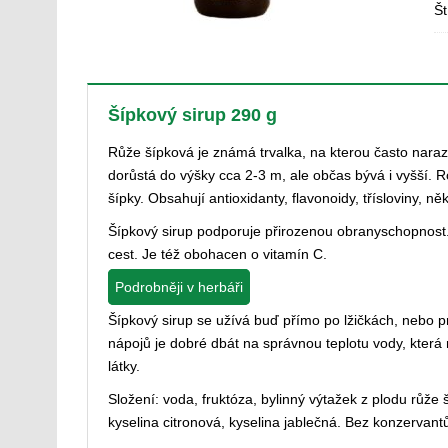
Št
Šípkový sirup 290 g
Růže šípková je známá trvalka, na kterou často narazí
dorůstá do výšky cca 2-3 m, ale občas bývá i vyšší. R
šípky. Obsahují antioxidanty, flavonoidy, třísloviny, ně
Šípkový sirup podporuje přirozenou obranyschopnost. 
cest. Je též obohacen o vitamín C.
Podrobněji v herbáři
Šípkový sirup se užívá buď přímo po lžičkách, nebo pr
nápojů je dobré dbát na správnou teplotu vody, kter
látky.
Složení: voda, fruktóza, bylinný výtažek z plodu růže š
kyselina citronová, kyselina jablečná. Bez konzervant