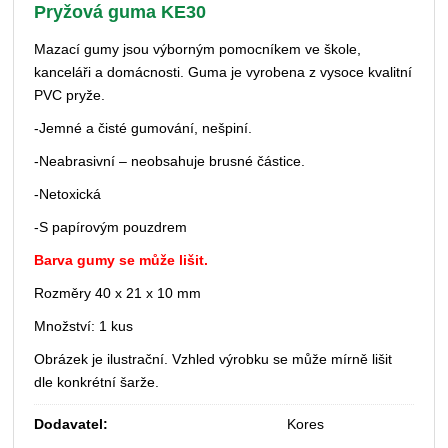
Pryžová guma KE30
Mazací gumy jsou výborným pomocníkem ve škole,
kanceláři a domácnosti. Guma je vyrobena z vysoce kvalitní
PVC pryže.
-Jemné a čisté gumování, nešpiní.
-Neabrasivní – neobsahuje brusné částice.
-Netoxická
-S papírovým pouzdrem
Barva gumy se může lišit.
Rozměry 40 x 21 x 10 mm
Množství: 1 kus
Obrázek je ilustrační. Vzhled výrobku se může mírně lišit
dle konkrétní šarže.
Dodavatel:
Kores