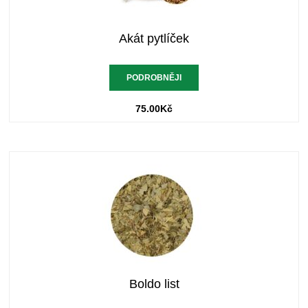
Akát pytlíček
PODROBNĚJI
75.00
Kč
Boldo list