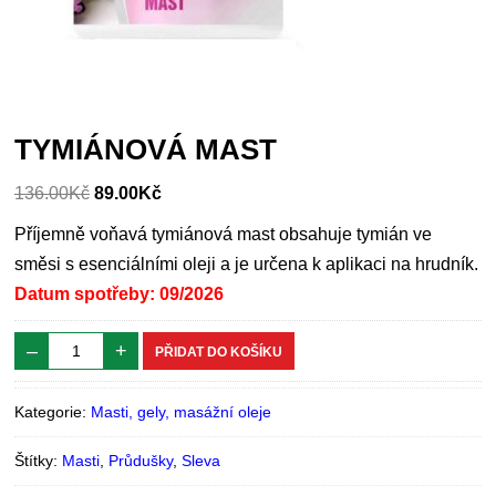
TYMIÁNOVÁ MAST
136.00
Kč
89.00
Kč
Příjemně voňavá tymiánová mast obsahuje tymián ve
směsi s esenciálními oleji a je určena k aplikaci na hrudník.
Datum spotřeby: 09/2026
–
+
PŘIDAT DO KOŠÍKU
Kategorie:
Masti, gely, masážní oleje
Štítky:
Masti
,
Průdušky
,
Sleva