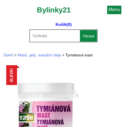
Bylinky21
Menu
Košík
(0)
Hledat
Domů
>
Masti, gely, masážní oleje
> Tymiánová mast
SLEVA!