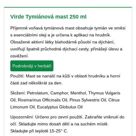
Virde Tymiánová mast 250 ml
Příjemně voňavá tymiánová mast obsahuje tymián ve směsi
s esenciálními oleji a je určena k aplikaci na hrudník.
Obsažené aktivní látky blahodárně působí na dýchání,
uvolňují špatně průchodné dýchací cesty, přinášejí úlevu a
osvěžení.
Podrobněji v herbáři
Použití: Mast se nanáší na kůži v oblasti hrudníku a horní
části zad několikrát za den.
Složení: Petrolatum, Camphor, Menthol, Thymus Vulgaris
Oil, Rosmarinus Officinalis Oil, Pinus Sylvestris Oil, Citrus
Limonum Oil, Eucalyptus Globulus Oil
Upozornění: Určeno pro zevní použití. Zabraňte vniknutí do
očí. Skladujte mimo dosah dětí a na suchém místě.
Skladujte při teplotě 15-25° C.