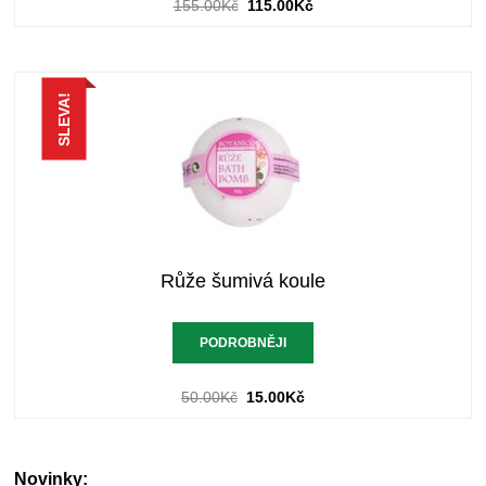
155.00
Kč
115.00
Kč
SLEVA!
Růže šumivá koule
PODROBNĚJI
50.00
Kč
15.00
Kč
Novinky: