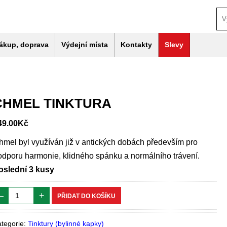
ákup, doprava
Výdejní místa
Kontakty
Slevy
CHMEL TINKTURA
49.00
Kč
hmel byl využíván již v antických dobách především pro
odporu harmonie, klidného spánku a normálního trávení.
oslední 3 kusy
–
+
PŘIDAT DO KOŠÍKU
tegorie:
Tinktury (bylinné kapky)