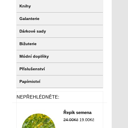
Knihy
Galanterie
Dárkové sady
Bižuterie
Módní doplňky
Příslušenství
Papírnictví
NEPŘEHLÉDNĚTE:
Řepík semena
24.00
Kč
19.00
Kč