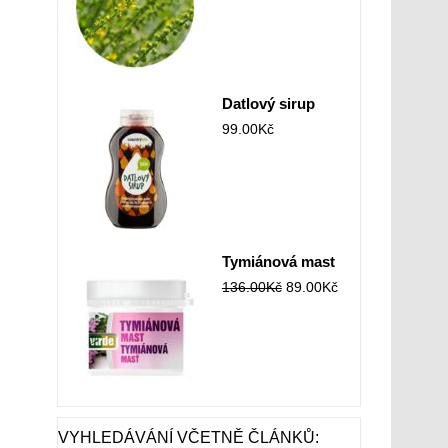
Datlový sirup
99.00
Kč
Tymiánová mast
136.00
Kč
89.00
Kč
VYHLEDÁVÁNÍ VČETNĚ ČLÁNKŮ: