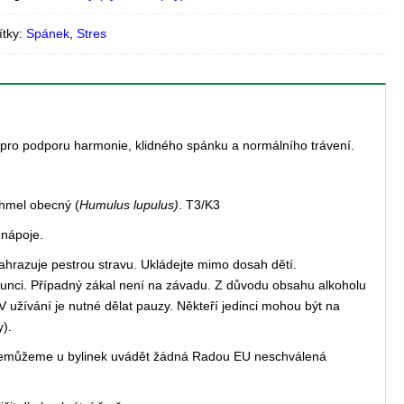
ítky:
Spánek
,
Stres
 pro podporu harmonie, klidného spánku a normálního trávení.
chmel obecný (
Humulus lupulus)
. T3/K3
 nápoje.
ahrazuje pestrou stravu. Ukládejte mimo dosah dětí.
unci. Případný zákal není na závadu. Z důvodu obsahu alkoholu
V užívání je nutné dělat pauzy. Někteří jedinci mohou být na
y).
 nemůžeme u bylinek uvádět žádná Radou EU neschválená