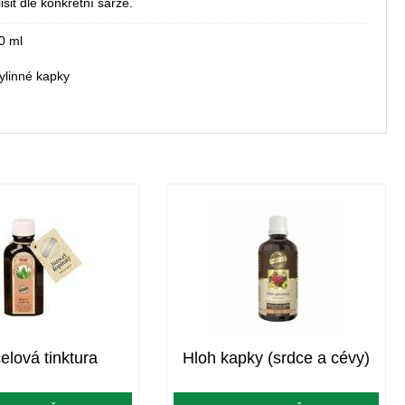
šit dle konkrétní šarže.
0 ml
ylinné kapky
celová tinktura
Hloh kapky (srdce a cévy)