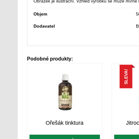
Obrázek je ilustrační. Vzhled výrobku se může mírně li
Objem
5
Dodavatel
B
Podobné produkty:
SLEVA!
Ořešák tinktura
Jitro