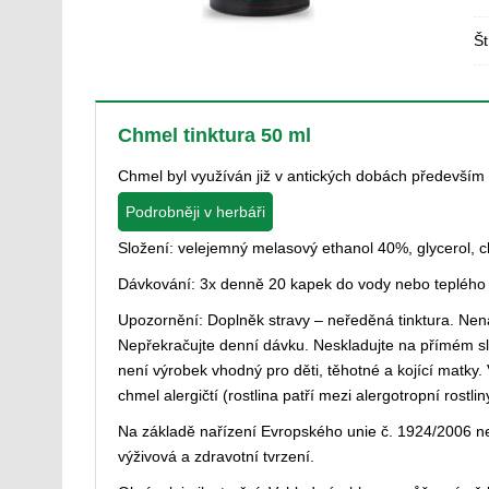
Št
Chmel tinktura 50 ml
Chmel byl využíván již v antických dobách především
Podrobněji v herbáři
Složení: velejemný melasový ethanol 40%, glycerol, 
Dávkování: 3x denně 20 kapek do vody nebo teplého
Upozornění: Doplněk stravy – neředěná tinktura. Nen
Nepřekračujte denní dávku. Neskladujte na přímém sl
není výrobek vhodný pro děti, těhotné a kojící matky. 
chmel alergičtí (rostlina patří mezi alergotropní rostlin
Na základě nařízení Evropského unie č. 1924/2006
výživová a zdravotní tvrzení.