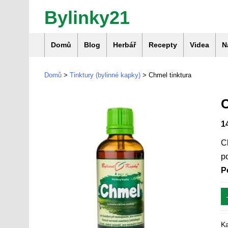
Bylinky21
Domů
Blog
Herbář
Recepty
Videa
N
Domů
>
Tinktury (bylinné kapky)
> Chmel tinktura
1
C
p
P
Ka