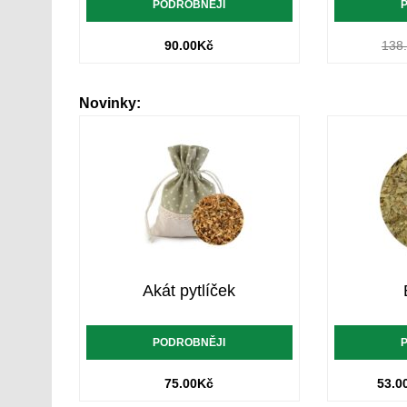
PODROBNĚJI
90.00
Kč
138
Novinky:
Akát pytlíček
PODROBNĚJI
75.00
Kč
53.0