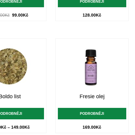
PODROBNĚJI
PODROBNĚJI
.00
Kč
99.00
Kč
128.00
Kč
Boldo list
Fresie olej
PODROBNĚJI
PODROBNĚJI
0
Kč
–
149.00
Kč
169.00
Kč