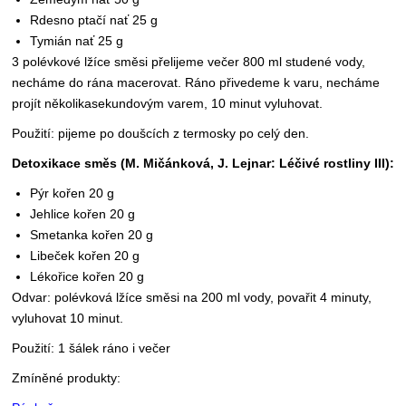
Rdesno ptačí nať 25 g
Tymián nať 25 g
3 polévkové lžíce směsi přelijeme večer 800 ml studené vody,
necháme do rána macerovat. Ráno přivedeme k varu, necháme
projít několikasekundovým varem, 10 minut vyluhovat.
Použití: pijeme po doušcích z termosky po celý den.
Detoxikace směs (M. Mičánková, J. Lejnar: Léčivé rostliny III):
Pýr kořen 20 g
Jehlice kořen 20 g
Smetanka kořen 20 g
Libeček kořen 20 g
Lékořice kořen 20 g
Odvar: polévková lžíce směsi na 200 ml vody, povařit 4 minuty,
vyluhovat 10 minut.
Použití: 1 šálek ráno i večer
Zmíněné produkty: