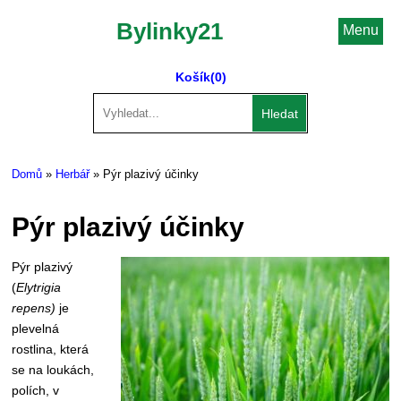
Bylinky21
Menu
Košík
(0)
Hledat
Domů
»
Herbář
» Pýr plazivý účinky
Pýr plazivý účinky
Pýr plazivý
(
Elytrigia
repens)
je
plevelná
rostlina, která
se na loukách,
polích, v