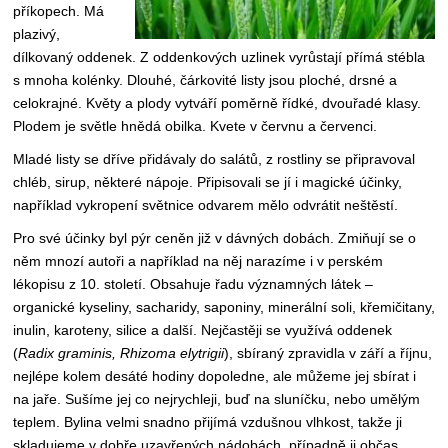
příkopech. Má
plazivý,
dílkovaný oddenek. Z oddenkových uzlinek vyrůstají přímá stébla
s mnoha kolénky. Dlouhé, čárkovité listy jsou ploché, drsné a
celokrajné. Květy a plody vytváří poměrně řídké, dvouřadé klasy.
Plodem je světle hnědá obilka. Kvete v červnu a červenci.
Mladé listy se dříve přidávaly do salátů, z rostliny se připravoval
chléb, sirup, některé nápoje. Připisovali se jí i magické účinky,
například vykropení světnice odvarem mělo odvrátit neštěstí.
Pro své účinky byl pýr ceněn již v dávných dobách. Zmiňují se o
něm mnozí autoři a například na něj narazíme i v perském
lékopisu z 10. století. Obsahuje řadu významných látek –
organické kyseliny, sacharidy, saponiny, minerální soli, křemičitany,
inulin, karoteny, silice a další. Nejčastěji se využívá oddenek
(
Radix graminis, Rhizoma elytrigii
), sbíraný zpravidla v září a říjnu,
nejlépe kolem desáté hodiny dopoledne, ale můžeme jej sbírat i
na jaře. Sušíme jej co nejrychleji, buď na sluníčku, nebo umělým
teplem. Bylina velmi snadno přijímá vzdušnou vlhkost, takže ji
skladujeme v dobře uzavřených nádobách, případně ji občas