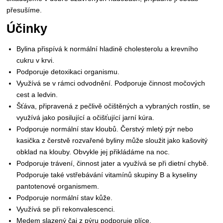
přesušíme.
Účinky
Bylina přispívá k normální hladině cholesterolu a krevního
cukru v krvi.
Podporuje detoxikaci organismu.
Využívá se v rámci odvodnění. Podporuje činnost močových
cest a ledvin.
Šťáva, připravená z pečlivě očištěných a vybraných rostlin, se
využívá jako posilující a očišťující jarní kúra.
Podporuje normální stav kloubů. Čerstvý mletý pýr nebo
kasička z čerstvě rozvařené byliny může sloužit jako kašovitý
obklad na klouby. Obvykle jej přikládáme na noc.
Podporuje trávení, činnost jater a využívá se při dietní chybě.
Podporuje také vstřebávání vitamínů skupiny B a kyseliny
pantotenové organismem.
Podporuje normální stav kůže.
Využívá se při rekonvalescenci.
Medem slazený čaj z pýru podporuje plíce.