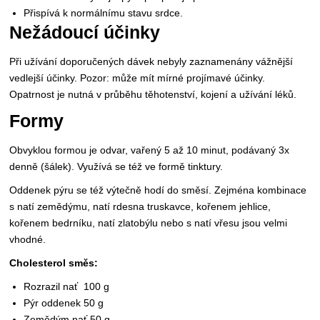
Přispívá k normálnímu stavu srdce.
Nežádoucí účinky
Při užívání doporučených dávek nebyly zaznamenány vážnější
vedlejší účinky. Pozor: může mít mírné projímavé účinky.
Opatrnost je nutná v průběhu těhotenství, kojení a užívání léků.
Formy
Obvyklou formou je odvar, vařený 5 až 10 minut, podávaný 3x
denně (šálek). Využívá se též ve formě tinktury.
Oddenek pýru se též výtečně hodí do směsí. Zejména kombinace
s natí zemědýmu, natí rdesna truskavce, kořenem jehlice,
kořenem bedrníku, natí zlatobýlu nebo s natí vřesu jsou velmi
vhodné.
Cholesterol směs:
Rozrazil nať 100 g
Pýr oddenek 50 g
Zemědým nať 50 g