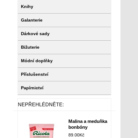
Knihy
Galanterie
Dárkové sady
Bižuterie
Módní doplňky
Příslušenství
Papírnictví
NEPŘEHLÉDNĚTE:
Malina a meduňka
bonbóny
89.00
Kč