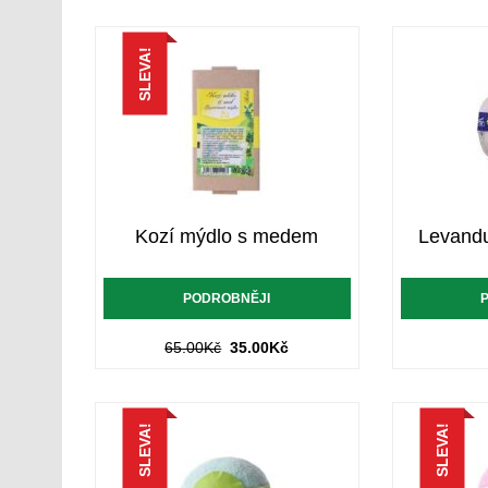
SLEVA!
Kozí mýdlo s medem
Levandu
PODROBNĚJI
65.00
Kč
35.00
Kč
SLEVA!
SLEVA!