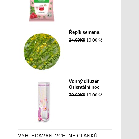
Řepík semena
24.00
Kč
19.00
Kč
Vonný difuzér
Orientální noc
70.00
Kč
19.00
Kč
VYHLEDÁVÁNÍ VČETNĚ ČLÁNKŮ: