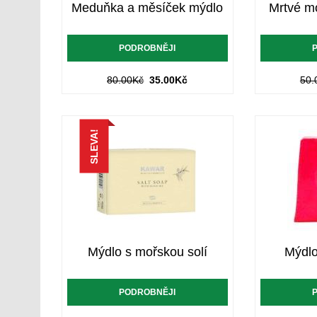
Meduňka a měsíček mýdlo
Mrtvé m
PODROBNĚJI
80.00
Kč
35.00
Kč
50.
SLEVA!
Mýdlo s mořskou solí
Mýdlo
PODROBNĚJI