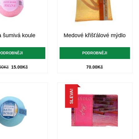
a šumivá koule
Medové křišťálové mýdlo
PODROBNĚJI
PODROBNĚJI
00
Kč
15.00
Kč
70.00
Kč
SLEVA!