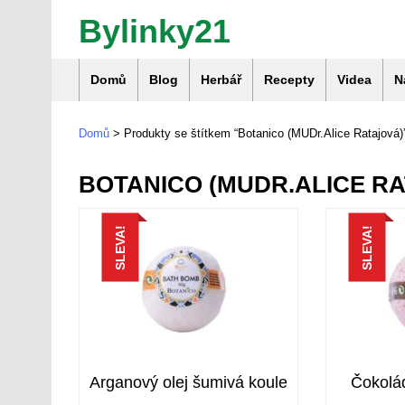
Bylinky21
Domů
Blog
Herbář
Recepty
Videa
N
Domů
> Produkty se štítkem “Botanico (MUDr.Alice Ratajová)
BOTANICO (MUDR.ALICE R
SLEVA!
SLEVA!
Arganový olej šumivá koule
Čokolá