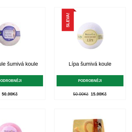
SLEVA!
le šumivá koule
Lípa šumivá koule
PODROBNĚJI
PODROBNĚJI
50.00
Kč
50.00
Kč
15.00
Kč