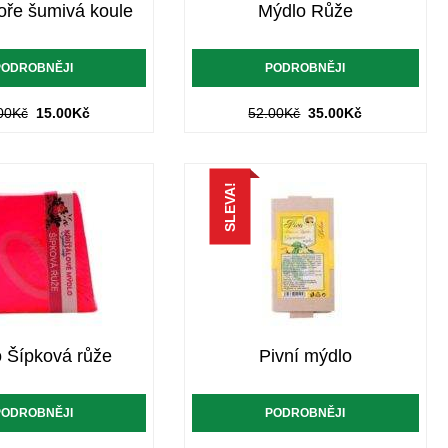
oře šumivá koule
Mýdlo Růže
PODROBNĚJI
PODROBNĚJI
00
Kč
15.00
Kč
52.00
Kč
35.00
Kč
SLEVA!
 Šípková růže
Pivní mýdlo
PODROBNĚJI
PODROBNĚJI