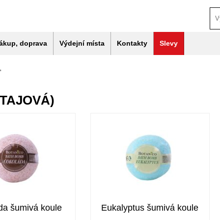
ákup, doprava
Výdejní místa
Kontakty
Slevy
”
ATAJOVÁ)
da šumivá koule
Eukalyptus šumivá koule