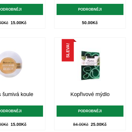
PODROBNĚJI
PODROBNĚJI
00
Kč
15.00
Kč
50.00
Kč
SLEVA!
 šumivá koule
Kopřivové mýdlo
PODROBNĚJI
PODROBNĚJI
00
Kč
15.00
Kč
84.00
Kč
25.00
Kč