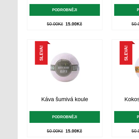
PODROBNĚJI
50.00
Kč
15.00
Kč
50.
SLEVA!
SLEVA!
Káva šumivá koule
Kokos
PODROBNĚJI
50.00
Kč
15.00
Kč
50.