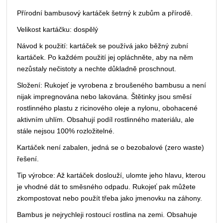
Přírodní bambusový kartáček šetrný k zubům a přírodě.
Velikost kartáčku: dospělý
Návod k použití: kartáček se používá jako běžný zubní
kartáček. Po každém použití jej opláchněte, aby na něm
nezůstaly nečistoty a nechte důkladně proschnout.
Složení: Rukojeť je vyrobena z broušeného bambusu a není
nijak impregnována nebo lakována. Štětinky jsou směsí
rostlinného plastu z ricinového oleje a nylonu, obohacené
aktivním uhlím. Obsahují podíl rostlinného materiálu, ale
stále nejsou 100% rozložitelné.
Kartáček není zabalen, jedná se o bezobalové (zero waste)
řešení.
Tip výrobce: Až kartáček doslouží, ulomte jeho hlavu, kterou
je vhodné dát to směsného odpadu. Rukojeť pak můžete
zkompostovat nebo použít třeba jako jmenovku na záhony.
Bambus je nejrychleji rostoucí rostlina na zemi. Obsahuje