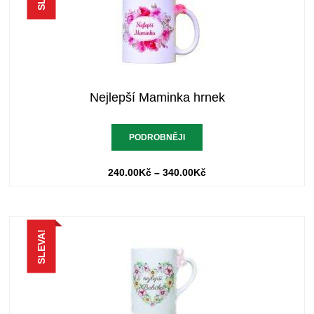
Nejlepší Maminka hrnek
PODROBNĚJI
240.00
Kč
–
340.00
Kč
SLEVA!