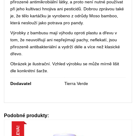
přirozené antimikrobiální látky, a proto není nutné používat
při jeho kultivaci hnojiva ani pesticidů. Dobrou zprávou také
je, že tělo kartáčku je vyrobeno z odrůdy Moso bamboo,
která neslouží jako potrava pro pandy.
Výrobky z bambusu mají výhodu oproti plastu a dřevu v
tom, že neuvolňují ani nepřejímají pachy, neflekatí, jsou
přirozeně antibakteriální a vydrží déle a více než klasické
dřevo.
Obrázek je ilustrační. Vzhled výrobku se může mírně lišit
dle konkrétní šarže.
Dodavatel
Tierra Verde
Podobné produkty:
SLEVA!