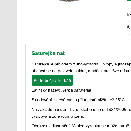
Ka
Št
Saturejka nať
Saturejka je původem z jihovýchodní Evropy a jihozápa
přidává se do polévek, salátů, omáček atd. Své místo m
Podrobněji v herbáři
Latinský název:
Herba saturejae
Skladování: suché místo při teplotě nižší než 25°C
Na základě nařízení Evropského unie č. 1924/2006
výživová a zdravotní tvrzení.
Obrázek je ilustrační. Vzhled výrobku se může mírně li