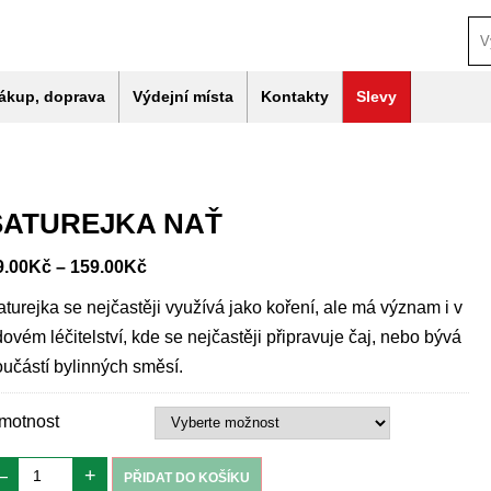
ákup, doprava
Výdejní místa
Kontakty
Slevy
SATUREJKA NAŤ
9.00
Kč
–
159.00
Kč
aturejka se nejčastěji využívá jako koření, ale má význam i v
dovém léčitelství, kde se nejčastěji připravuje čaj, nebo bývá
oučástí bylinných směsí.
motnost
–
+
PŘIDAT DO KOŠÍKU