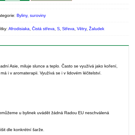
tegorie:
Byliny, suroviny
ítky:
Afrodisiaka
,
Čistá střeva
,
S
,
Střeva
,
Větry
,
Žaludek
dní Asie, miluje slunce a teplo. Často se využívá jako koření,
á i v aromaterapii. Využívá se i v lidovém léčitelství.
 nemůžeme u bylinek uvádět žádná Radou EU neschválená
šit dle konkrétní šarže.