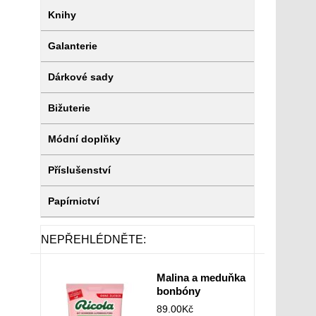
Knihy
Galanterie
Dárkové sady
Bižuterie
Módní doplňky
Příslušenství
Papírnictví
NEPŘEHLÉDNĚTE:
Malina a meduňka
bonbóny
89.00
Kč