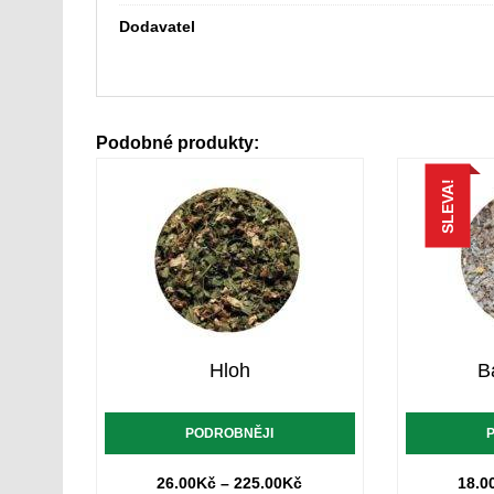
Dodavatel
Podobné produkty:
SLEVA!
Hloh
B
PODROBNĚJI
26.00
Kč
–
225.00
Kč
18.0