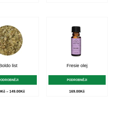
Boldo list
Fresie olej
PODROBNĚJI
PODROBNĚJI
0
Kč
–
149.00
Kč
169.00
Kč