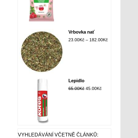
Vrbovka nať
23.00
Kč
–
182.00
Kč
Lepidlo
65.00
Kč
45.00
Kč
VYHLEDÁVÁNÍ VČETNĚ ČLÁNKŮ: