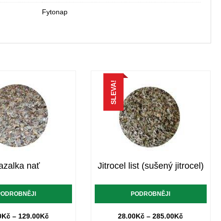
Fytonap
SLEVA!
azalka nať
Jitrocel list (sušený jitrocel)
PODROBNĚJI
PODROBNĚJI
0
Kč
–
129.00
Kč
28.00
Kč
–
285.00
Kč