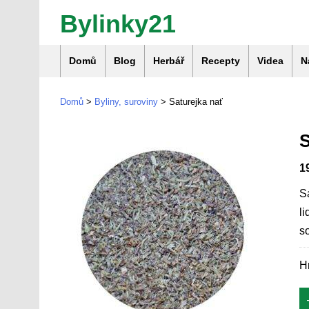
Bylinky21
Domů
Blog
Herbář
Recepty
Videa
N
Domů
>
Byliny, suroviny
> Saturejka nať
1
S
li
s
H