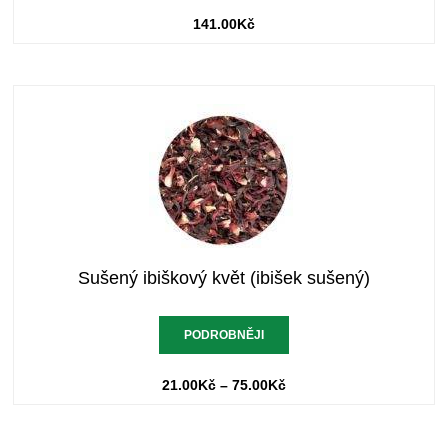
141.00
Kč
Sušený ibiškový květ (ibišek sušený)
PODROBNĚJI
21.00
Kč
–
75.00
Kč