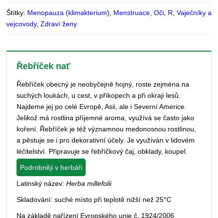
Štítky:
Menopauza (klimakterium)
,
Menstruace
,
Oči
,
R
,
Vaječníky a
vejcovody
,
Zdraví ženy
Řebříček nať
Řebříček obecný je neobyčejně hojný, roste zejména na
suchých loukách, u cest, v příkopech a při okraji lesů.
Najdeme jej po celé Evropě, Asii, ale i Severní Americe.
Jelikož má rostlina příjemné aroma, využívá se často jako
koření. Řebříček je též významnou medonosnou rostlinou,
a pěstuje se i pro dekorativní účely. Je využíván v lidovém
léčitelství. Připravuje se řebříčkový čaj, obklady, koupel.
Podrobněji v herbáři
Latinský název:
Herba millefolii
Skladování: suché místo při teplotě nižší než 25°C
Na základě nařízení Evropského unie č. 1924/2006