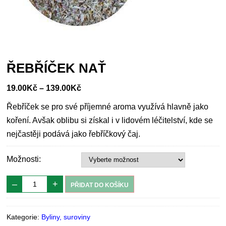
ŘEBŘÍČEK NAŤ
19.00
Kč
–
139.00
Kč
Řebříček se pro své příjemné aroma využívá hlavně jako
koření. Avšak oblibu si získal i v lidovém léčitelství, kde se
nejčastěji podává jako řebříčkový čaj.
Možnosti:
–
+
PŘIDAT DO KOŠÍKU
Kategorie:
Byliny, suroviny