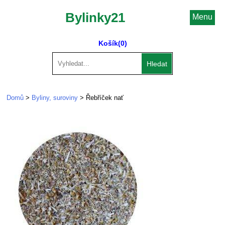
Bylinky21
Menu
Košík
(0)
Hledat
Domů
>
Byliny, suroviny
> Řebříček nať