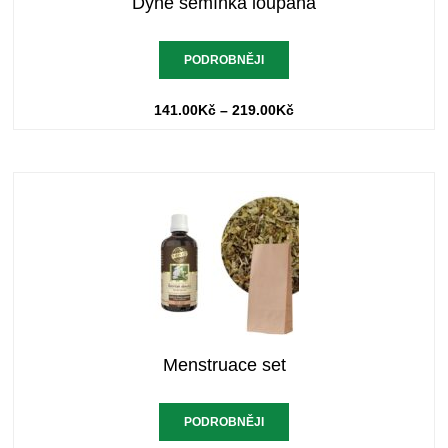
Dýně semínka loupaná
PODROBNĚJI
141.00
Kč
–
219.00
Kč
Menstruace set
PODROBNĚJI