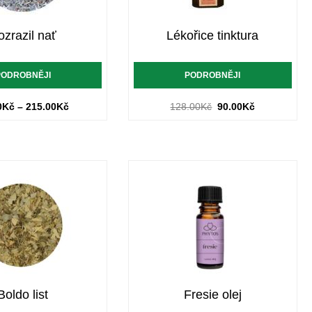
ozrazil nať
Lékořice tinktura
PODROBNĚJI
PODROBNĚJI
0
Kč
–
215.00
Kč
128.00
Kč
90.00
Kč
Boldo list
Fresie olej