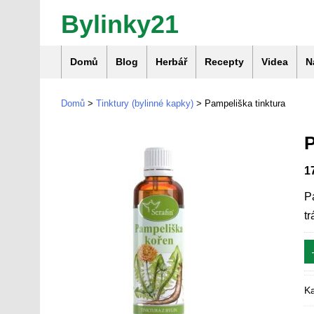
Bylinky21
Domů
Blog
Herbář
Recepty
Videa
N
Domů
>
Tinktury (bylinné kapky)
> Pampeliška tinktura
1
P
tr
Ka