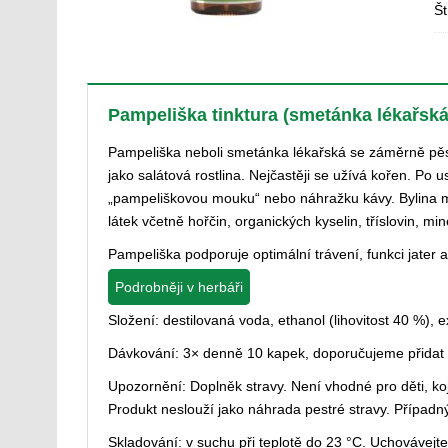
Št
Pampeliška tinktura
(smetánka lékařská
Pampeliška neboli smetánka lékařská se záměrně pěst
jako salátová rostlina. Nejčastěji se užívá kořen. Po u
„pampeliškovou mouku“ nebo náhražku kávy. Bylina
látek včetně hořčin, organických kyselin, tříslovin, min
Pampeliška podporuje optimální trávení, funkci jater 
Podrobněji v herbáři
Složení: destilovaná voda, ethanol (lihovitost 40 %), 
Dávkování: 3× denně 10 kapek, doporučujeme přidat
Upozornění: Doplněk stravy. Není vhodné pro děti, ko
Produkt neslouží jako náhrada pestré stravy. Případn
Skladování: v suchu při teplotě do 23 °C. Uchovávejt