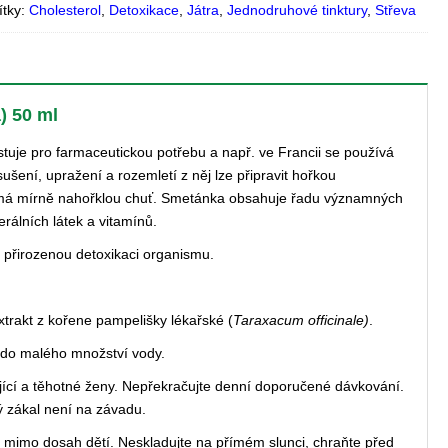
ítky:
Cholesterol
,
Detoxikace
,
Játra
,
Jednodruhové tinktury
,
Střeva
) 50 ml
uje pro farmaceutickou potřebu a např. ve Francii se používá
sušení, upražení a rozemletí z něj lze připravit hořkou
 má mírně nahořklou chuť. Smetánka obsahuje řadu významných
erálních látek a vitamínů.
a přirozenou detoxikaci organismu.
extrakt z kořene pampelišky lékařské (
Taraxacum officinale)
.
 do malého množství vody.
jící a těhotné ženy. Nepřekračujte denní doporučené dávkování.
ý zákal není na závadu.
e mimo dosah dětí. Neskladujte na přímém slunci, chraňte před