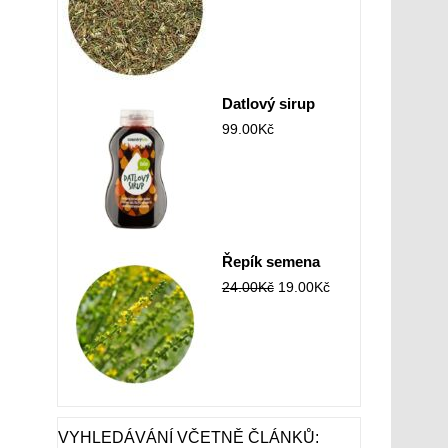
Datlový sirup
99.00
Kč
Řepík semena
24.00
Kč
19.00
Kč
VYHLEDÁVÁNÍ VČETNĚ ČLÁNKŮ: