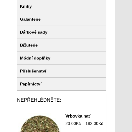
Knihy
Galanterie
Dárkové sady
Bižuterie
Módní doplňky
Příslušenství
Papírnictví
NEPŘEHLÉDNĚTE:
Vrbovka nať
23.00
Kč
–
182.00
Kč