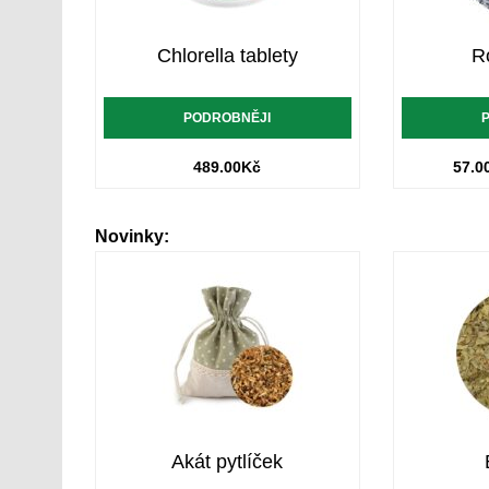
Chlorella tablety
R
PODROBNĚJI
489.00
Kč
57.0
Novinky:
Akát pytlíček