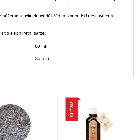
 nemůžeme u bylinek uvádět žádná Radou EU neschválená
šit dle konkrétní šarže.
50 ml
Serafin
SLEVA!