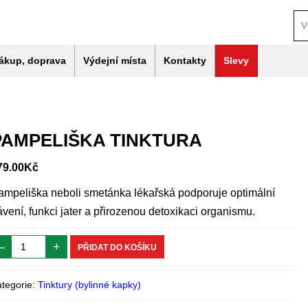
ákup, doprava
Výdejní místa
Kontakty
Slevy
PAMPELIŠKA TINKTURA
79.00
Kč
ampeliška neboli smetánka lékařská podporuje optimální
ávení, funkci jater a přirozenou detoxikaci organismu.
–
+
PŘIDAT DO KOŠÍKU
tegorie:
Tinktury (bylinné kapky)