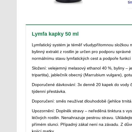
ti
Lymfa kapky 50 ml
Lymfatický systém je téměř všudypřítomnou složkou n
bylinný extrakt z rostlin je určen pro podporu správné
normálnímu stavu lymfatických cest a podpoře funkcí 
Složení: velejemný melasový ethanol 40 %, byliny – je
tripartita), jablečník obecný (Marrubium vulgare), gotu
Doporučené dávkování: 3x denně 20 kapek do vody či
týdenní přestávka.
Doporučení: směs neužívat dlouhodobě (jehlice trnitá 
Upozornění: Doplněk stravy – neředěná tinktura s vys
léčivých rostlin. Nenahrazuje pestrou stravu. Ukláde
přímém slunci. Případný zákal není na závadu. Z dův
kojící matky.