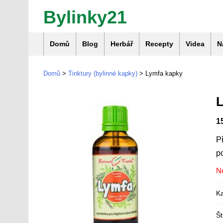
Bylinky21
Domů
Blog
Herbář
Recepty
Videa
N
Domů
>
Tinktury (bylinné kapky)
> Lymfa kapky
1
Př
p
N
Ka
Št