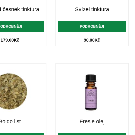
 česnek tinktura
Svízel tinktura
PODROBNĚJI
PODROBNĚJI
179.00
Kč
90.00
Kč
Boldo list
Fresie olej