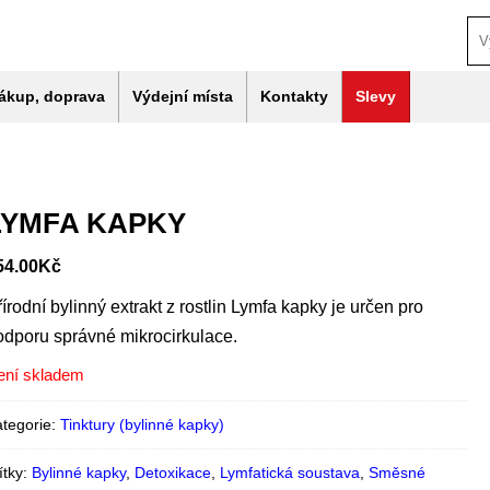
ákup, doprava
Výdejní místa
Kontakty
Slevy
LYMFA KAPKY
54.00
Kč
írodní bylinný extrakt z rostlin Lymfa kapky je určen pro
odporu správné mikrocirkulace.
ení skladem
tegorie:
Tinktury (bylinné kapky)
ítky:
Bylinné kapky
,
Detoxikace
,
Lymfatická soustava
,
Směsné