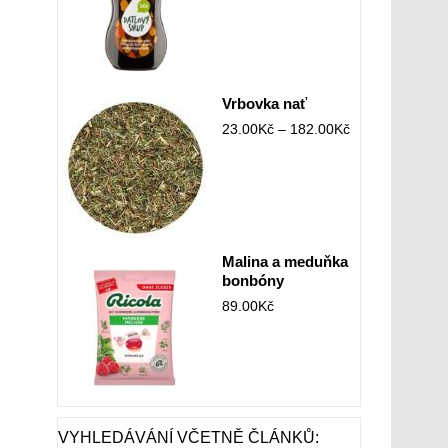
Vrbovka nať
23.00
Kč
–
182.00
Kč
Malina a meduňka
bonbóny
89.00
Kč
VYHLEDÁVÁNÍ VČETNĚ ČLÁNKŮ: