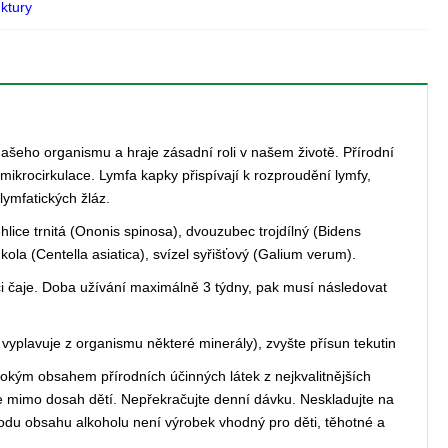
nktury
ašeho organismu a hraje zásadní roli v našem životě. Přírodní
 mikrocirkulace. Lymfa kapky přispívají k rozproudění lymfy,
lymfatických žláz.
hlice trnitá (Ononis spinosa), dvouzubec trojdílný (Bidens
kola (Centella asiatica), svízel syřišťový (Galium verum).
 čaje. Doba užívání maximálně 3 týdny, pak musí následovat
vyplavuje z organismu některé minerály), zvyšte přísun tekutin
okým obsahem přírodních účinných látek z nejkvalitnějších
jte mimo dosah dětí. Nepřekračujte denní dávku. Neskladujte na
odu obsahu alkoholu není výrobek vhodný pro děti, těhotné a