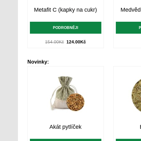
Metafit C (kapky na cukr)
Medvědí
PODROBNĚJI
154.00
Kč
124.00
Kč
Novinky:
Akát pytlíček