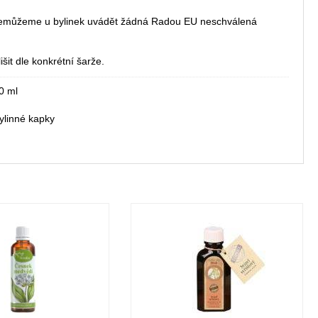
 nemůžeme u bylinek uvádět žádná Radou EU neschválená
šit dle konkrétní šarže.
0 ml
ylinné kapky