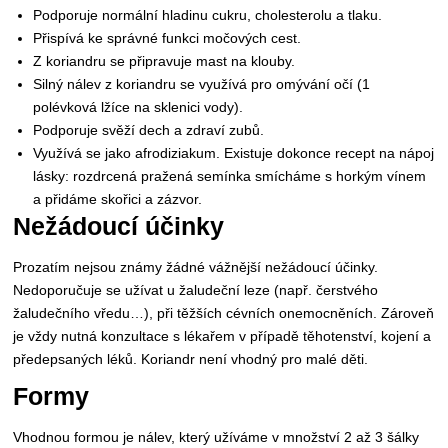
Podporuje normální hladinu cukru, cholesterolu a tlaku.
Přispívá ke správné funkci močových cest.
Z koriandru se připravuje mast na klouby.
Silný nálev z koriandru se využívá pro omývání očí (1
polévková lžíce na sklenici vody).
Podporuje svěží dech a zdraví zubů.
Využívá se jako afrodiziakum. Existuje dokonce recept na nápoj
lásky: rozdrcená pražená semínka smícháme s horkým vínem
a přidáme skořici a zázvor.
Nežádoucí účinky
Prozatím nejsou známy žádné vážnější nežádoucí účinky.
Nedoporučuje se užívat u žaludeční leze (např. čerstvého
žaludečního vředu…), při těžších cévních onemocněních. Zároveň
je vždy nutná konzultace s lékařem v případě těhotenství, kojení a
předepsaných léků. Koriandr není vhodný pro malé děti.
Formy
Vhodnou formou je nálev, který užíváme v množství 2 až 3 šálky