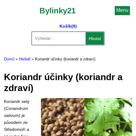
Bylinky21
Menu
Košík
(0)
Hledat
Domů
»
Herbář
» Koriandr účinky (koriandr a zdraví)
Koriandr účinky (koriandr a
zdraví)
Koriandr setý
(
Coriandrum
sativum)
je
původem ze
Středomoří a