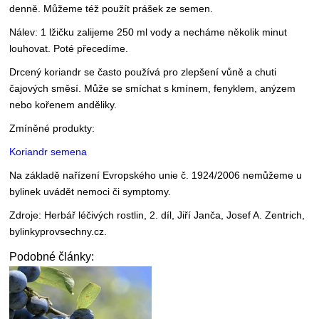
denně. Můžeme též použít prášek ze semen.
Nálev: 1 lžičku zalijeme 250 ml vody a necháme několik minut
louhovat. Poté přecedíme.
Drcený koriandr se často používá pro zlepšení vůně a chuti
čajových směsí. Může se smíchat s kmínem, fenyklem, anýzem
nebo kořenem anděliky.
Zmíněné produkty:
Koriandr semena
Na základě nařízení Evropského unie č. 1924/2006 nemůžeme u
bylinek uvádět nemoci či symptomy.
Zdroje: Herbář léčivých rostlin, 2. díl, Jiří Janča, Josef A. Zentrich,
bylinkyprovsechny.cz.
Podobné články: