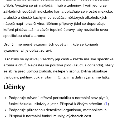
příloh. Využívá se při nakládání hub a zeleniny. Tvoří jednu ze
základních součástí indického kari a uplatňuje se v ostré mexické,
arabské a čínské kuchyni. Je součástí některých alkoholických
nápojů např. piva či vína. Během přípravy jídel se doporučuje
koření přidávat až na závěr tepelné úpravy, aby neztratilo svou
specifickou chuť a aroma.
Druhým ne méně významných odvětvím, kde se koriandr
vyznamenal, je oblast zdraví.
U rostliny se využívají všechny její části – každá má své specifické
aroma a chuť. Nejčastěji se používá plod (Fructus coriandri), který
se sbírá před úplnou zralostí, nejlépe v srpnu. Bylina obsahuje
třísloviny, pektiny, cukry, vitamín C, tanin a další významné látky.
Účinky
Podporuje trávení, střevní peristaltiku a normální stav plynů,
funkci žaludku, slinivky a jater. Přispívá k čistým střevům. (
1
)
Podporuje přirozenou detoxikaci organismu, metabolismus.
Přispívá k normální funkci imunity, dýchacích cest.