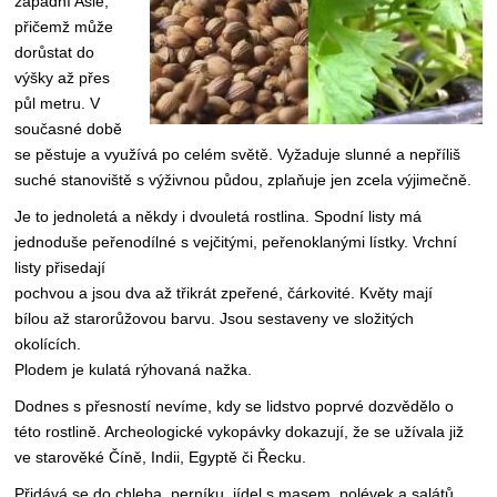
západní Asie,
přičemž může
dorůstat do
výšky až přes
půl metru. V
současné době
se pěstuje a využívá po celém světě. Vyžaduje slunné a nepříliš
suché stanoviště s výživnou půdou, zplaňuje jen zcela výjimečně.
Je to jednoletá a někdy i dvouletá rostlina. Spodní listy má
jednoduše peřenodílné s vejčitými, peřenoklanými lístky. Vrchní
listy přisedají
pochvou a jsou dva až třikrát zpeřené, čárkovité. Květy mají
bílou až starorůžovou barvu. Jsou sestaveny ve složitých
okolících.
Plodem je kulatá rýhovaná nažka.
Dodnes s přesností nevíme, kdy se lidstvo poprvé dozvědělo o
této rostlině. Archeologické vykopávky dokazují, že se užívala již
ve starověké Číně, Indii, Egyptě či Řecku.
Přidává se do chleba, perníku, jídel s masem, polévek a salátů,