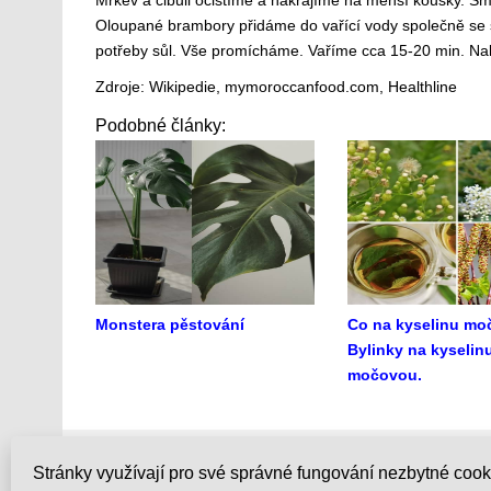
Mrkev a cibuli očistíme a nakrájíme na menší kousky. S
Oloupané brambory přidáme do vařící vody společně se sm
potřeby sůl. Vše promícháme. Vaříme cca 15-20 min. N
Zdroje: Wikipedie, mymoroccanfood.com, Healthline
Podobné články:
Monstera pěstování
Co na kyselinu m
Bylinky na kyselin
močovou.
Zpracování bylin
Novinky
Stránky využívají pro své správné fungování nezbytné cook
Časté dotazy
Obchodní 