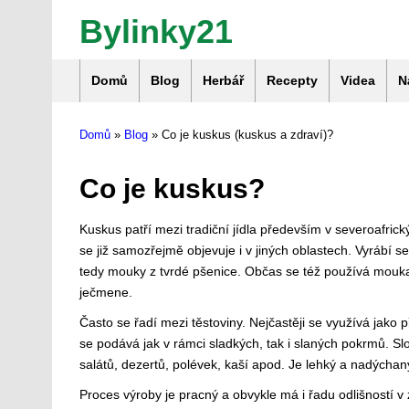
Bylinky21
Domů
Blog
Herbář
Recepty
Videa
N
Domů
»
Blog
» Co je kuskus (kuskus a zdraví)?
Co je kuskus?
Kuskus patří mezi tradiční jídla především v severoafric
se již samozřejmě objevuje i v jiných oblastech. Vyrábí s
tedy mouky z tvrdé pšenice. Občas se též používá mouk
ječmene.
Často se řadí mezi těstoviny. Nejčastěji se využívá jako p
se podává jak v rámci sladkých, tak i slaných pokrmů. Sl
salátů, dezertů, polévek, kaší apod. Je lehký a nadýchan
Proces výroby je pracný a obvykle má i řadu odlišností v 