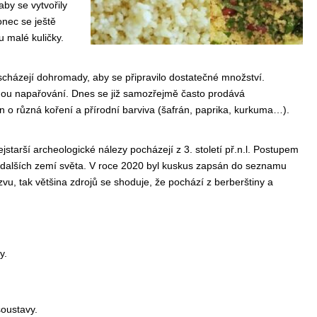
by se vytvořily
onec se ještě
u malé kuličky.
 scházejí dohromady, aby se připravilo dostatečné množství.
ou napařování. Dnes se již samozřejmě často prodává
n o různá koření a přírodní barviva (šafrán, paprika, kurkuma…).
starší archeologické nálezy pocházejí z 3. století př.n.l. Postupem
o dalších zemí světa. V roce 2020 byl kuskus zapsán do seznamu
, tak většina zdrojů se shoduje, že pochází z berberštiny a
y.
soustavy.