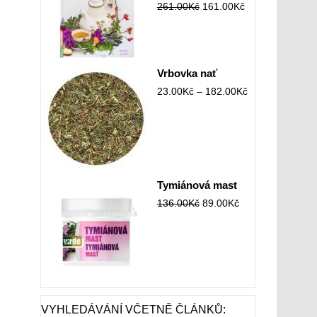
261.00
Kč
161.00
Kč
Vrbovka nať
23.00
Kč
–
182.00
Kč
Tymiánová mast
136.00
Kč
89.00
Kč
VYHLEDÁVÁNÍ VČETNĚ ČLÁNKŮ: