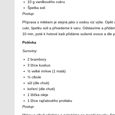
10 g vanilkového cukru
Špetka soli
Postup:
Příprava s mlékem je stejná jako s vodou viz výše. Opět
cukr, špetku soli a přivedeme k varu. Odstavíme a při
10 min, poté k hotové kaši přidáme sušené ovoce a dle
Polévka
Suroviny:
2 brambory
3 lžíce kuskus
½ velké mrkve (1 malá)
½ cibule
sůl (dle chuti)
koření (dle chuti)
1 lžička oleje
1 lžíce rajčatového protlaku
Postup
: