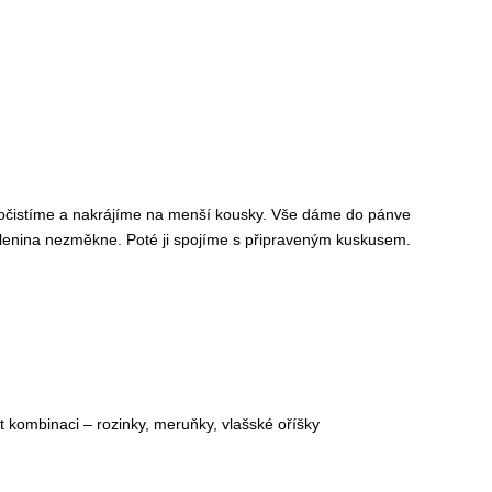
očistíme a nakrájíme na menší kousky. Vše dáme do pánve
elenina nezměkne. Poté ji spojíme s připraveným kuskusem.
t kombinaci – rozinky, meruňky, vlašské oříšky