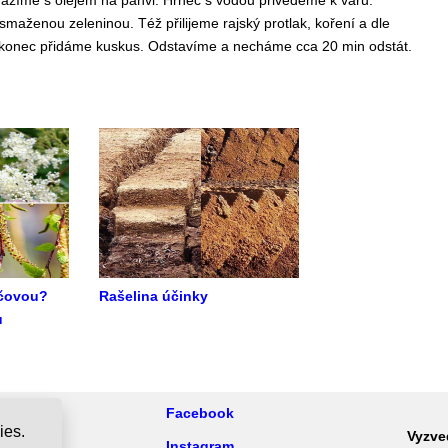
mažíme s olejem na pánvi. Hrnec s vodou přivedeme k varu.
aženou zeleninou. Též přilijeme rajský protlak, koření a dle
akonec přidáme kuskus. Odstavíme a necháme cca 20 min odstát.
očovou?
Rašelina účinky
u
Facebook
ies.
Vyzve
podmínky
Instagram