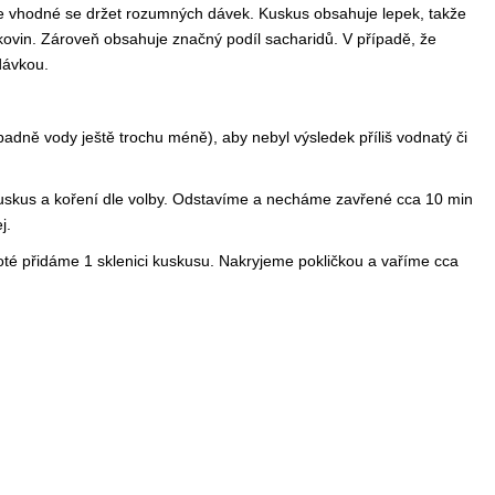
 je vhodné se držet rozumných dávek. Kuskus obsahuje lepek, takže
ílkovin. Zároveň obsahuje značný podíl sacharidů. V případě, že
dávkou.
adně vody ještě trochu méně), aby nebyl výsledek příliš vodnatý či
uskus a koření dle volby. Odstavíme a necháme zavřené cca 10 min
j.
oté přidáme 1 sklenici kuskusu. Nakryjeme pokličkou a vaříme cca