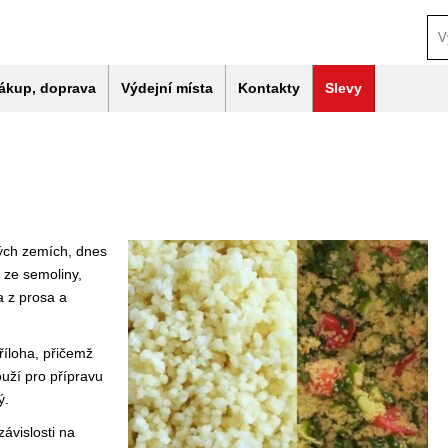
ákup, doprava
Výdejní místa
Kontakty
Slevy
kých zemích, dnes
e ze semoliny,
a z prosa a
říloha, přičemž
ouží pro přípravu
ý.
závislosti na