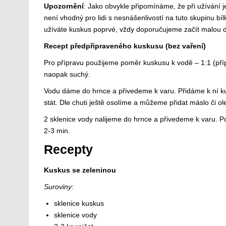
Upozornění
: Jako obvykle připomínáme, že při užívání
není vhodný pro lidi s nesnášenlivostí na tuto skupinu b
užíváte kuskus poprvé, vždy doporučujeme začít malou 
Recept předpřipraveného kuskusu (bez vaření)
Pro přípravu použijeme poměr kuskusu k vodě – 1:1 (příp
naopak suchý.
Vodu dáme do hrnce a přivedeme k varu. Přidáme k ní k
stát. Dle chuti ještě osolíme a můžeme přidat máslo či ole
2 sklenice vody nalijeme do hrnce a přivedeme k varu. P
2-3 min.
Recepty
Kuskus se zeleninou
Suroviny:
sklenice kuskus
sklenice vody