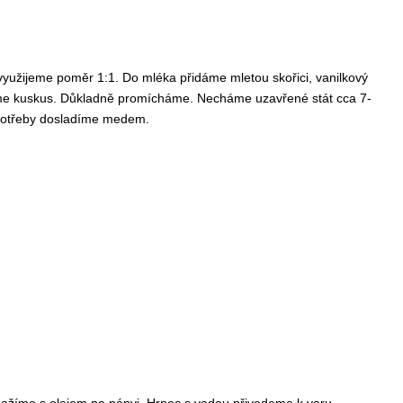
 využijeme poměr 1:1. Do mléka přidáme mletou skořici, vanilkový
dáme kuskus. Důkladně promícháme. Necháme uzavřené stát cca 7-
 potřeby dosladíme medem.