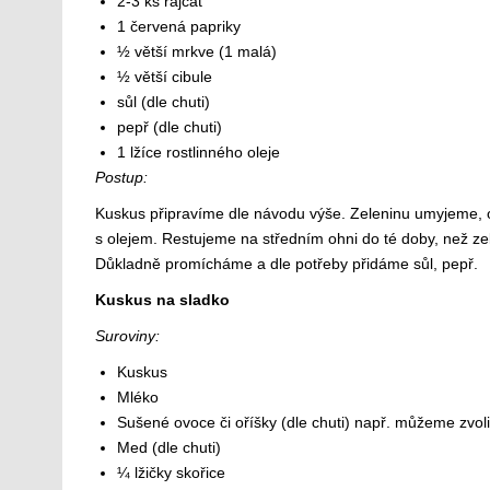
2-3 ks rajčat
1 červená papriky
½ větší mrkve (1 malá)
½ větší cibule
sůl (dle chuti)
pepř (dle chuti)
1 lžíce rostlinného oleje
Postup:
Kuskus připravíme dle návodu výše. Zeleninu umyjeme, 
s olejem. Restujeme na středním ohni do té doby, než z
Důkladně promícháme a dle potřeby přidáme sůl, pepř.
Kuskus na sladko
Suroviny:
Kuskus
Mléko
Sušené ovoce či oříšky (dle chuti) např. můžeme zvoli
Med (dle chuti)
¼ lžičky skořice