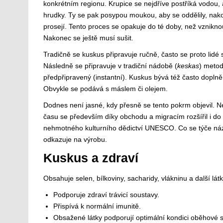
konkrétním regionu. Krupice se nejdříve postříká vodou, a
hrudky. Ty se pak posypou moukou, aby se oddělily, nak
prosejí. Tento proces se opakuje do té doby, než vznikno
Nakonec se ještě musí sušit.
Tradičně se kuskus připravuje ručně, často se proto lidé
Následně se připravuje v tradiční nádobě (
keskas
) metod
předpřipravený (instantní). Kuskus bývá též často doplně
Obvykle se podává s máslem či olejem.
Dodnes není jasné, kdy přesně se tento pokrm objevil. Nej
času se především díky obchodu a migracím rozšířil i d
nehmotného kulturního dědictví UNESCO. Co se týče názvu
odkazuje na výrobu.
Kuskus a zdraví
Obsahuje selen, bílkoviny, sacharidy, vlákninu a další látk
Podporuje zdraví trávicí soustavy.
Přispívá k normální imunitě.
Obsažené látky podporují optimální kondici oběhové 