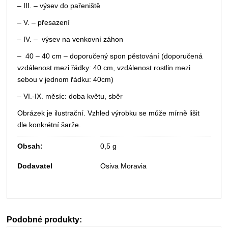
– III. – výsev do pařeniště
– V. – přesazení
– IV. – výsev na venkovní záhon
– 40 – 40 cm – doporučený spon pěstování (doporučená
vzdálenost mezi řádky: 40 cm, vzdálenost rostlin mezi
sebou v jednom řádku: 40cm)
– VI.-IX. měsíc: doba květu, sběr
Obrázek je ilustrační. Vzhled výrobku se může mírně lišit
dle konkrétní šarže.
Obsah:
0,5 g
Dodavatel
Osiva Moravia
Podobné produkty: