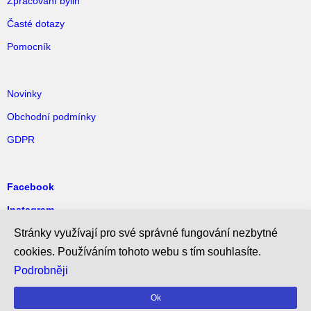
Zpracování bylin
Časté dotazy
Pomocník
Novinky
Obchodní podmínky
GDPR
Facebook
Instagram
Pinterest
Stránky využívají pro své správné fungování nezbytné
cookies. Používáním tohoto webu s tím souhlasíte.
Podrobněji
Ok
©2017–2026 Bylinky21 (Bylinkářství)