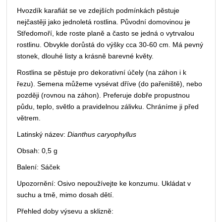
Hvozdík karafiát se ve zdejších podmínkách pěstuje
nejčastěji jako jednoletá rostlina. Původní domovinou je
Středomoří, kde roste planě a často se jedná o vytrvalou
rostlinu. Obvykle dorůstá do výšky cca 30-60 cm. Má pevný
stonek, dlouhé listy a krásně barevné květy.
Rostlina se pěstuje pro dekorativní účely (na záhon i k
řezu). Semena můžeme vysévat dříve (do pařeniště), nebo
později (rovnou na záhon). Preferuje dobře propustnou
půdu, teplo, světlo a pravidelnou zálivku. Chráníme ji před
větrem.
Latinský název:
Dianthus caryophyllus
Obsah: 0,5 g
Balení: Sáček
Upozornění: Osivo nepoužívejte ke konzumu. Ukládat v
suchu a tmě, mimo dosah dětí.
Přehled doby výsevu a sklizně: