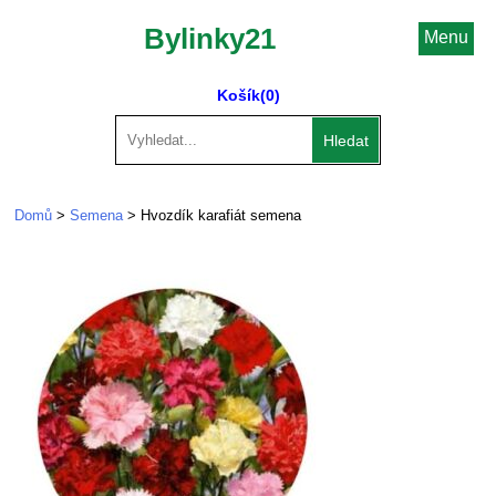
Bylinky21
Menu
Košík
(0)
Hledat
Domů
>
Semena
> Hvozdík karafiát semena