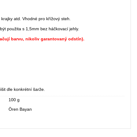
 krajky atd. Vhodné pro křížový steh.
být použita s 1,5mm bez háčkovací jehly.
ačují barvu, nikoliv garantovaný odstín).
šit dle konkrétní šarže.
100 g
Ören Bayan