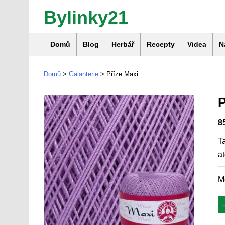
Bylinky21
Domů
Blog
Herbář
Recepty
Videa
N
Domů
>
Galanterie
> Příze Maxi
8
T
a
M