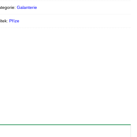
tegorie:
Galanterie
ítek:
Příze