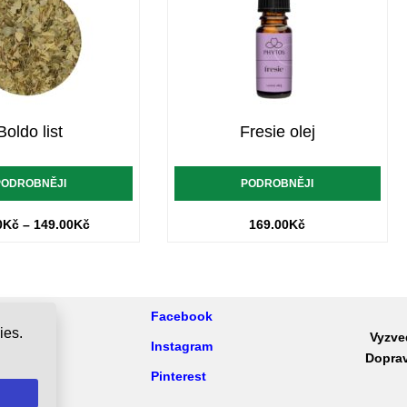
Boldo list
Fresie olej
PODROBNĚJI
PODROBNĚJI
0
Kč
–
149.00
Kč
169.00
Kč
Facebook
ies.
Vyzve
podmínky
Instagram
Doprav
Pinterest