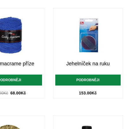
 macrame příze
Jehelníček na ruku
PODROBNĚJI
PODROBNĚJI
00
Kč
68.00
Kč
153.00
Kč