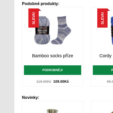
Podobné produkty:
SLEVA!
SLEVA!
Bamboo socks příze
Cordy
PODROBNĚJI
119.00
Kč
109.00
Kč
85.
Novinky: