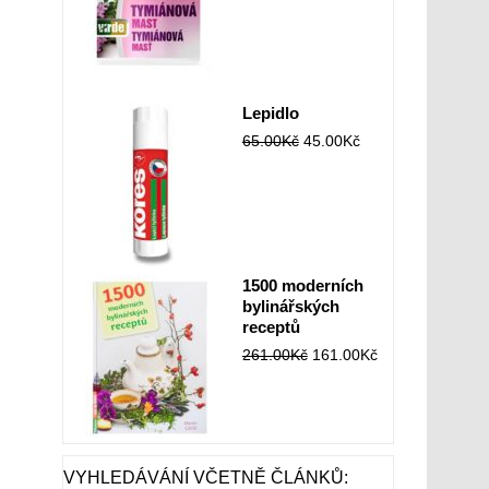
Lepidlo
65.00
Kč
45.00
Kč
1500 moderních
bylinářských
receptů
261.00
Kč
161.00
Kč
VYHLEDÁVÁNÍ VČETNĚ ČLÁNKŮ: