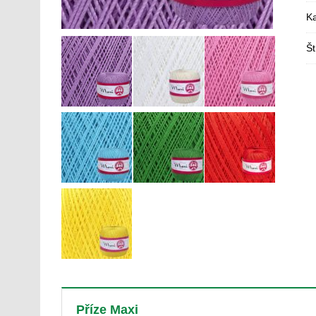
Ka
Št
Příze Maxi