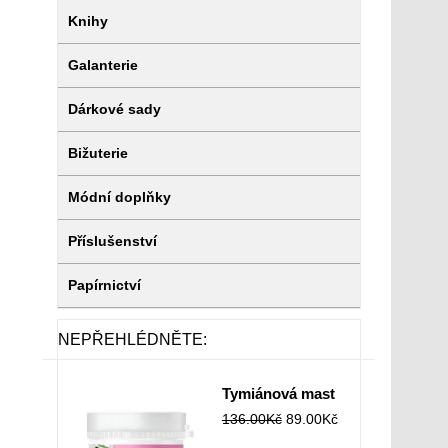
Knihy
Galanterie
Dárkové sady
Bižuterie
Módní doplňky
Příslušenství
Papírnictví
NEPŘEHLÉDNĚTE:
Tymiánová mast
136.00
Kč
89.00
Kč