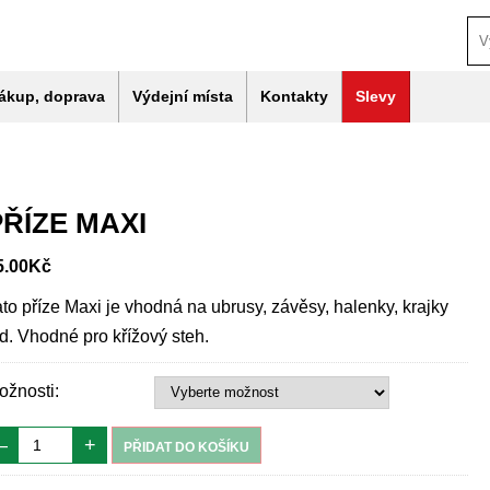
ákup, doprava
Výdejní místa
Kontakty
Slevy
PŘÍZE MAXI
5.00
Kč
ato příze Maxi je vhodná na ubrusy, závěsy, halenky, krajky
td. Vhodné pro křížový steh.
ožnosti:
–
+
PŘIDAT DO KOŠÍKU