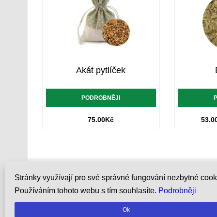
Akát pytlíček
PODROBNĚJI
75.00
Kč
53.0
Zpracování bylin
Novinky
Stránky využívají pro své správné fungování nezbytné cook
Časté dotazy
Obchodní 
Používáním tohoto webu s tím souhlasíte.
Podrobněji
Pomocník
GDPR
Ok