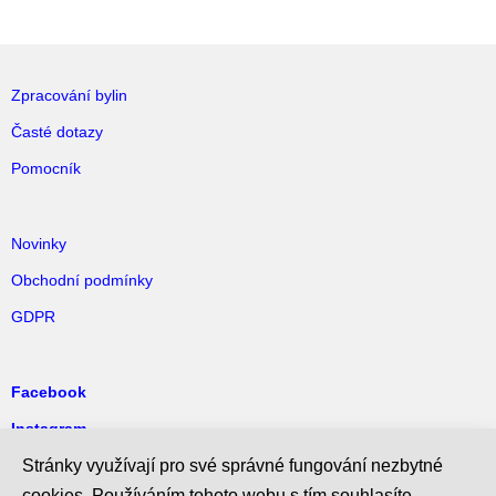
Zpracování bylin
Časté dotazy
Pomocník
Novinky
Obchodní podmínky
GDPR
Facebook
Instagram
Pinterest
Stránky využívají pro své správné fungování nezbytné
cookies. Používáním tohoto webu s tím souhlasíte.