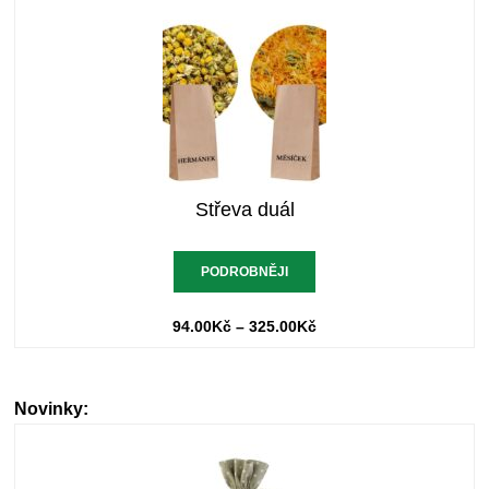
Střeva duál
PODROBNĚJI
94.00
Kč
–
325.00
Kč
Novinky: