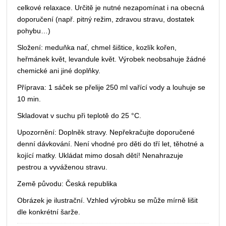
celkové relaxace. Určitě je nutné nezapomínat i na obecná
doporučení (např. pitný režim, zdravou stravu, dostatek
pohybu…)
Složení: meduňka nať, chmel šištice, kozlík kořen,
heřmánek květ, levandule květ. Výrobek neobsahuje žádné
chemické ani jiné doplňky.
Příprava: 1 sáček se přelije 250 ml vařící vody a louhuje se
10 min.
Skladovat v suchu při teplotě do 25 °C.
Upozornění: Doplněk stravy. Nepřekračujte doporučené
denní dávkování. Není vhodné pro děti do tří let, těhotné a
kojící matky. Ukládat mimo dosah dětí! Nenahrazuje
pestrou a vyváženou stravu.
Země původu: Česká republika
Obrázek je ilustrační. Vzhled výrobku se může mírně lišit
dle konkrétní šarže.