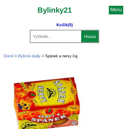
Bylinky21
Menu
Košík
(0)
Hledat
Domů
>
Bylinné duály
> Spánek a nervy čaj